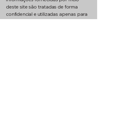
deste site são tratadas de forma
confidencial e utilizadas apenas para
fins de contato, atendimento e
melhoria dos nossos serviços,
conforme a legislação vigente de
proteção de dados.
Uso das informações
Os dados coletados não são
compartilhados com terceiros sem
autorização prévia, exceto quando
necessário para o cumprimento de
obrigações legais ou operacionais.
Conteúdo do site
As imagens, textos e demais
conteúdos apresentados neste site
têm caráter informativo e podem